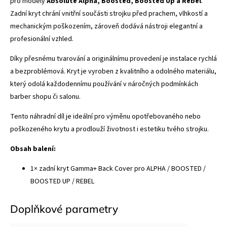
pro modely
Absolute Alpha, Boosted, Boosted Up a Rebel
.
Zadní kryt chrání vnitřní součásti strojku před prachem, vlhkostí a
mechanickým poškozením, zároveň dodává nástroji elegantní a
profesionální vzhled.
Díky přesnému tvarování a originálnímu provedení je instalace rychlá
a bezproblémová. Kryt je vyroben z kvalitního a odolného materiálu,
který odolá každodennímu používání v náročných podmínkách
barber shopu či salonu.
Tento náhradní díl je ideální pro výměnu opotřebovaného nebo
poškozeného krytu a prodlouží životnost i estetiku tvého strojku.
Obsah balení:
1× zadní kryt Gamma+ Back Cover pro ALPHA / BOOSTED /
BOOSTED UP / REBEL
Doplňkové parametry