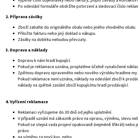
Vyplňte číslo objednávky nebo faktury, popis závady a kontaktní 
Po odeslání formuláře obdržíte potvrzení a sledovací číslo rekla
2. Příprava zásilky
Zboží zabalte do originálního obalu nebo jiného vhodného obalu.
Přiložte fakturu nebo jiný doklad o nákupu.
Zásilky na dobírku nebudou převzaty.
3. Doprava a náklady
Dopravu k nám hradí kupující.
Pokud je reklamace uznána, proplatíme účelně vynaložené nákla
Zpětnou dopravu opraveného nebo nového výrobku hradíme my.
Pokud reklamace není uznána, náklady na odeslání zboží k prodáv
náklady na zpětné zaslání zboží kupujícímu hradí prodávající.
4. Vyřízení reklamace
Reklamaci vyřizujeme do 30 dnů od jejího uplatnění.
V případě uznání má zákazník právo na opravu, výměnu, slevu neb
Pokud se stejná vada projeví opakovaně (nejméně třikrát) nebo je
právo:
na výměnu za nový kus, nebo