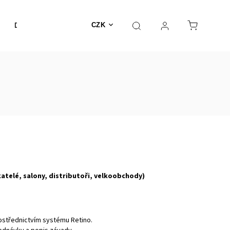
DÁRKOVÉ POUKAZY
KATALOG
SERVIS
Kontakt
CZK
atelé, salony, distributoři, velkoobchody)
ostřednictvím systému Retino.