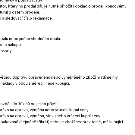
jednávky a popis závady.
tor, který ho prodal dál, je nutné přiložit i doklad o prodeji koncovému
turu) s datem prodeje.
 a sledovací číslo reklamace.
 obalu nebo jiného vhodného obalu.
lad o nákupu.
evzaty.
zpětnou dopravu opraveného nebo vyměněného zboží hradíme my.
náklady v obou směrech nese kupující.
ději do 30 dnů od jejího přijetí.
právo na opravu, výměnu nebo vrácení kupní ceny.
právo na opravu, výměnu, slevu nebo vrácení kupní ceny.
opakovaně (nejméně třikrát) nebo je zboží neopravitelné, má kupující