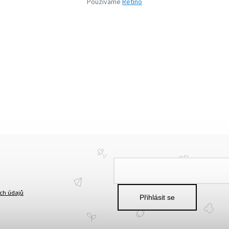
Používáme
Retino
ch údajů
Přihlásit se