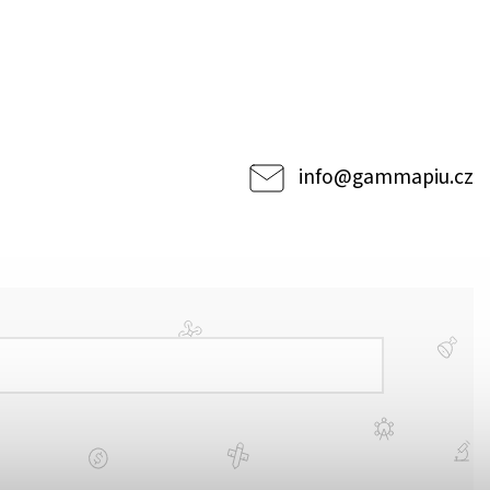
info
@
gammapiu.cz