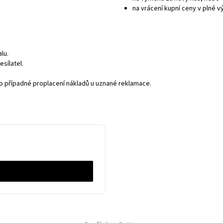
na vrácení kupní ceny v plné vý
lu.
sílatel.
o případné proplacení nákladů u uznané reklamace.