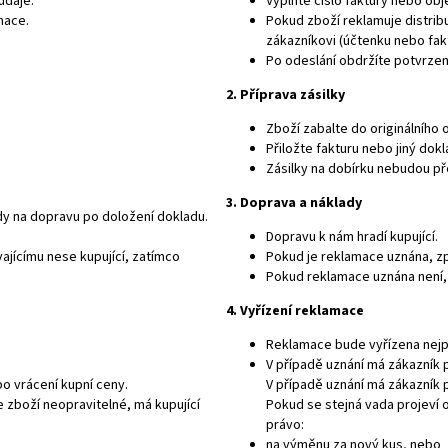
údaje.
Vyplňte číslo faktury nebo ob
mace.
Pokud zboží reklamuje distribu
zákazníkovi (účtenku nebo fak
Po odeslání obdržíte potvrzení
2. Příprava zásilky
Zboží zabalte do originálního
Přiložte fakturu nebo jiný dok
Zásilky na dobírku nebudou př
3. Doprava a náklady
dy na dopravu po doložení dokladu.
Dopravu k nám hradí kupující.
ajícímu nese kupující, zatímco
Pokud je reklamace uznána, 
Pokud reklamace uznána není, 
4. Vyřízení reklamace
Reklamace bude vyřízena nejpoz
V případě uznání má zákazník 
o vrácení kupní ceny.
V případě uznání má zákazník 
 zboží neopravitelné, má kupující
Pokud se stejná vada projeví 
právo:
na výměnu za nový kus, nebo