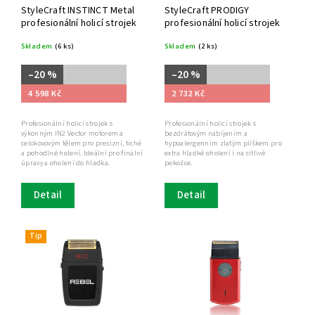
StyleCraft INSTINCT Metal
StyleCraft PRODIGY
profesionální holicí strojek
profesionální holicí strojek
Skladem
(6 ks)
Skladem
(2 ks)
–20 %
–20 %
4 598 Kč
2 732 Kč
Profesionální holicí strojek s
Profesionální holicí strojek s
výkonným IN2 Vector motorem a
bezdrátovým nabíjením a
celokovovým tělem pro precizní, tiché
hypoalergenním zlatým plíškem pro
a pohodlné holení. Ideální pro finální
extra hladké oholení i na citlivé
úpravy a oholení do hladka.
pokožce.
Detail
Detail
Tip