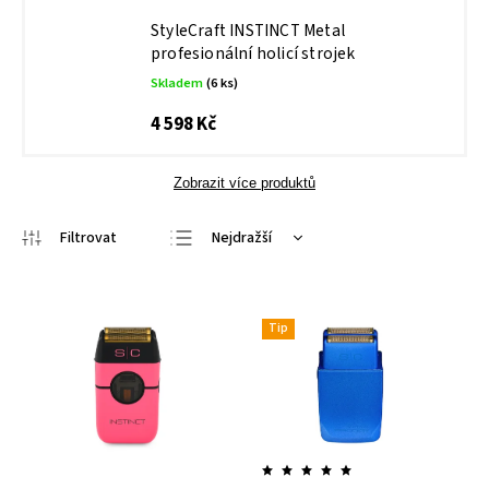
StyleCraft INSTINCT Metal
profesionální holicí strojek
Skladem
(6 ks)
4 598 Kč
Zobrazit více produktů
Nejdražší
Nejlevnější
Nejprodávanější
Tip
Abecedně