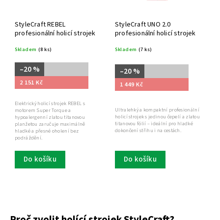
StyleCraft REBEL
StyleCraft UNO 2.0
profesionální holicí strojek
profesionální holicí strojek
Skladem
(8 ks)
Skladem
(7 ks)
–20 %
–20 %
2 151 Kč
1 449 Kč
Elektrický holicí strojek REBEL s
Ultralehký a kompaktní profesionální
motorem Super Torque a
holicí strojek s jedinou čepelí a zlatou
hypoalergenní zlatou titanovou
titanovou fólií – ideální pro hladké
planžetou zaručuje maximálně
dokončení střihu i na cestách.
hladké a přesné oholení bez
podráždění.
Do košíku
Do košíku
Proč zvolit holící strojek StyleCraft?