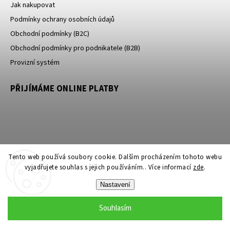
Jak nakupovat
Podmínky ochrany osobních údajů
Obchodní podmínky (B2C)
Obchodní podmínky pro podnikatele (B2B)
Provizní systém
PŘIJÍMÁME ONLINE PLATBY
Tento web používá soubory cookie. Dalším procházením tohoto webu
vyjadřujete souhlas s jejich používáním.. Více informací
zde
.
Nastavení
Copyright 2026
Gamma Più
. Všechna práva vyhrazena.
Upravit nastavení cookies
Souhlasím
Grafický návrh vytvořil a nakódoval
Shoptak.cz