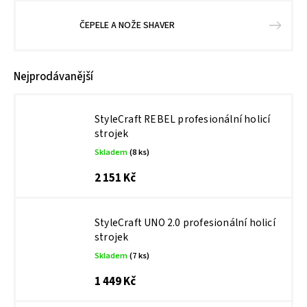
ČEPELE A NOŽE SHAVER
Nejprodávanější
StyleCraft REBEL profesionální holicí
strojek
Skladem
(8 ks)
2 151 Kč
StyleCraft UNO 2.0 profesionální holicí
strojek
Skladem
(7 ks)
1 449 Kč