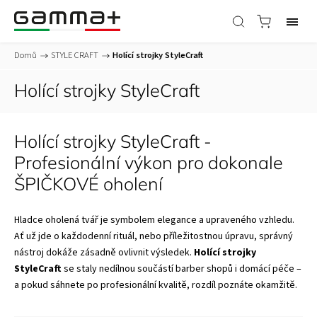
Domů
/
STYLE CRAFT
/
Holící strojky StyleCraft
Holící strojky StyleCraft
Holící strojky StyleCraft -
Profesionální výkon pro dokonale
ŠPIČKOVÉ oholení
Hladce oholená tvář je symbolem elegance a upraveného vzhledu.
Ať už jde o každodenní rituál, nebo příležitostnou úpravu, správný
nástroj dokáže zásadně ovlivnit výsledek.
Holící strojky
StyleCraft
se staly nedílnou součástí barber shopů i domácí péče –
a pokud sáhnete po profesionální kvalitě, rozdíl poznáte okamžitě.