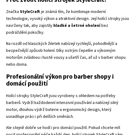
Značka
StyleCraft
je známá tím, že kombinuje moderní
technologie, vysoký výkon a atraktivní design. Její holící strojky jsou
navrženy tak, aby zajistily
hladké a šetrné oholení
bez
podráždění pokožky.
Na rozdíl od klasických žiletek nabízejí rychlejší, pohodlnější a
bezpečnější způsob holení. Díky ostrým čepelím a výkonným
motorům zvládnou i husté vousy a ušetří čas, ať už v barber shopu
nebo doma.
Profesionální výkon pro barber shopy i
domácí použití
Holící strojky StyleCraft jsou vyrobeny s ohledem na potřeby
barberů. Vydrží každodenní intenzivní používání a nabízejí silný
motor, dlouhou výdrž baterie a ergonomický design, který
usnadňuje práci i při delších směnách.
Ale stejně dobře se hodí i pro domácí použití. Pokud chcete mít
pocit profesionální péče každý den, holící strojek StyleCraft vám