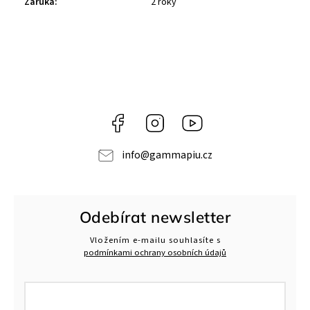
Záruka
:
2 roky
Facebook
Instagram
Gamma
Più
info
@
gammapiu.cz
Odebírat newsletter
Vložením e-mailu souhlasíte s
podmínkami ochrany osobních údajů