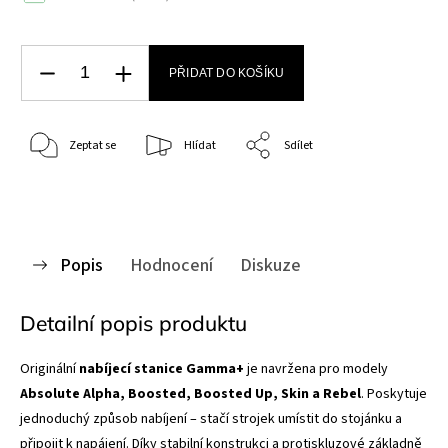
PŘIDAT DO KOŠÍKU
Zeptat se
Hlídat
Sdílet
Popis
Hodnocení
Diskuze
Detailní popis produktu
Originální
nabíjecí stanice Gamma+
je navržena pro modely
Absolute Alpha, Boosted, Boosted Up, Skin a Rebel
. Poskytuje
jednoduchý způsob nabíjení – stačí strojek umístit do stojánku a
připojit k napájení. Díky stabilní konstrukci a protiskluzové základně