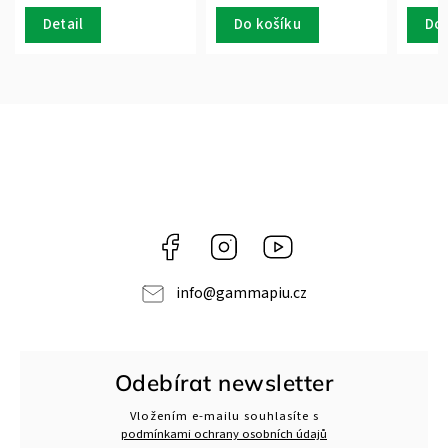
Detail
Do košíku
Do 
Facebook
Instagram
Gamma
Più
info
@
gammapiu.cz
Odebírat newsletter
Vložením e-mailu souhlasíte s
podmínkami ochrany osobních údajů