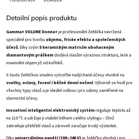
Detailní popis produktu
Gamma+ VOLUME Donna+
je profesionální žehlička navržená
speciálně pro tvorbu
objemu, frisèe efektu a společenských
účesů
. Díky svým
5 keramickým matricím obohaceným
diamantovým práškem
dodává vlasům výraznou strukturu, lesk a
maximální objem již od kořínků.
S touto žehličkou snadno vytvoříte nadýchané účesy vhodné na
svatby, oslavy, focení i běžné denní nošení
. Výborně se hodí pro
všechny typy vlasů a je ideální volbou i pro salony zaměřené na
slavnostní účesy.
Inovativní inteligentní elektronický systém
reguluje teplotu až
na 210 °C a udržuje ji stabilní během celého stylingu – čímž
zabraňuje přehřátí vlasů a zároveň zaručuje trvalý výsledek.
Díky
univerzálnímu napětí (100–240 V)
je žehlička vhodná i pro