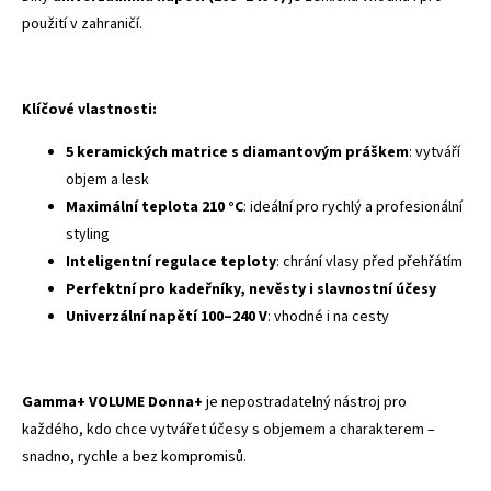
použití v zahraničí.
Klíčové vlastnosti:
5 keramických matrice s diamantovým práškem
: vytváří
objem a lesk
Maximální teplota 210 °C
: ideální pro rychlý a profesionální
styling
Inteligentní regulace teploty
: chrání vlasy před přehřátím
Perfektní pro kadeřníky, nevěsty i slavnostní účesy
Univerzální napětí 100–240 V
: vhodné i na cesty
Gamma+ VOLUME Donna+
je nepostradatelný nástroj pro
každého, kdo chce vytvářet účesy s objemem a charakterem –
snadno, rychle a bez kompromisů.