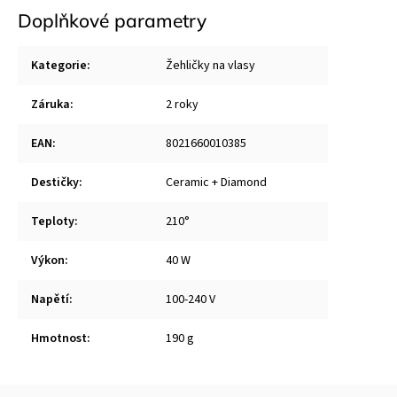
Doplňkové parametry
Kategorie
:
Žehličky na vlasy
Záruka
:
2 roky
EAN
:
8021660010385
Destičky
:
Ceramic + Diamond
Teploty
:
210°
Výkon
:
40 W
Napětí
:
100-240 V
Hmotnost
:
190 g