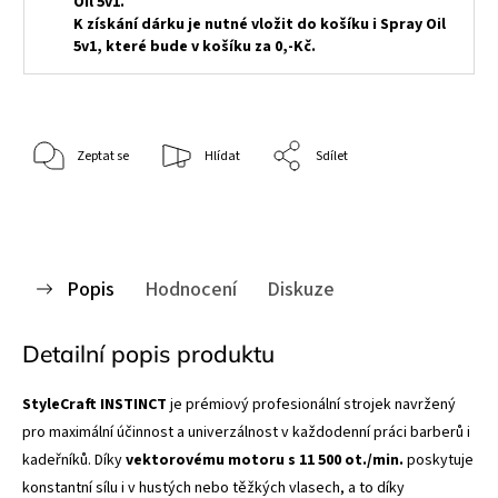
Oil 5
v1.
K získání dárku je nutné vložit do košíku i Spray Oil
5v1, které bude v košíku za 0,-Kč.
Zeptat se
Hlídat
Sdílet
Popis
Hodnocení
Diskuze
Detailní popis produktu
StyleCraft INSTINCT
je prémiový profesionální strojek navržený
pro maximální účinnost a univerzálnost v každodenní práci barberů i
kadeřníků. Díky
vektorovému motoru s 11 500 ot./min.
poskytuje
konstantní sílu i v hustých nebo těžkých vlasech, a to díky