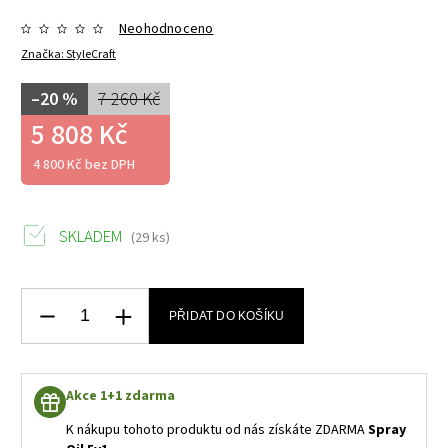
Neohodnoceno
Značka:
StyleCraft
–20 %
7 260 Kč
5 808 Kč
4 800 Kč bez DPH
SKLADEM
(29 ks)
PŘIDAT DO KOŠÍKU
Akce 1+1 zdarma
K nákupu tohoto produktu od nás získáte ZDARMA
Spray