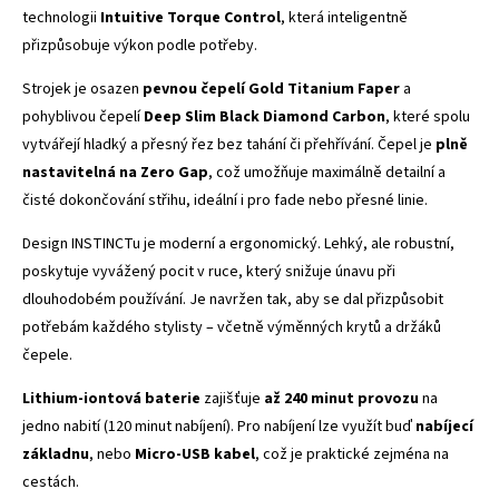
technologii
Intuitive Torque Control
, která inteligentně
přizpůsobuje výkon podle potřeby.
Strojek je osazen
pevnou čepelí Gold Titanium Faper
a
pohyblivou čepelí
Deep Slim Black Diamond Carbon
, které spolu
vytvářejí hladký a přesný řez bez tahání či přehřívání. Čepel je
plně
nastavitelná na Zero Gap
, což umožňuje maximálně detailní a
čisté dokončování střihu, ideální i pro fade nebo přesné linie.
Design INSTINCTu je moderní a ergonomický. Lehký, ale robustní,
poskytuje vyvážený pocit v ruce, který snižuje únavu při
dlouhodobém používání. Je navržen tak, aby se dal přizpůsobit
potřebám každého stylisty – včetně výměnných krytů a držáků
čepele.
Lithium-iontová baterie
zajišťuje
až 240 minut provozu
na
jedno nabití (120 minut nabíjení). Pro nabíjení lze využít buď
nabíjecí
základnu
, nebo
Micro-USB kabel
, což je praktické zejména na
cestách.