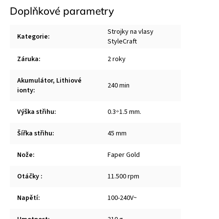
Doplňkové parametry
Strojky na vlasy
Kategorie
:
StyleCraft
Záruka
:
2 roky
Akumulátor, Lithiové
240 min
ionty
:
Výška střihu
:
0.3÷1.5 mm.
Šířka střihu
:
45 mm
Nože
:
Faper Gold
Otáčky
:
11.500 rpm
Napětí
:
100-240V~