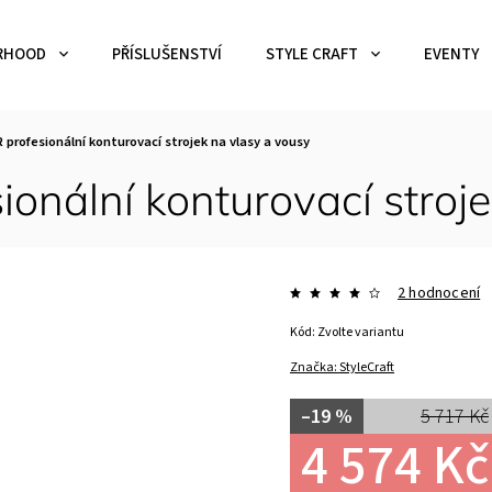
RHOOD
PŘÍSLUŠENSTVÍ
STYLE CRAFT
EVENTY
 profesionální konturovací strojek na vlasy a vousy
onální konturovací stroj
2 hodnocení
Kód:
Zvolte variantu
Značka:
StyleCraft
–19 %
5 717 Kč
4 574 Kč