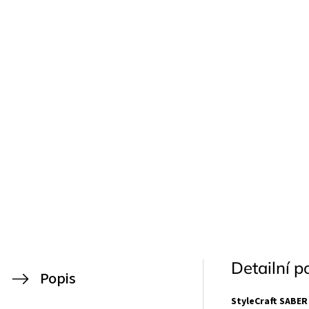
Detailní p
Popis
StyleCraft SABE