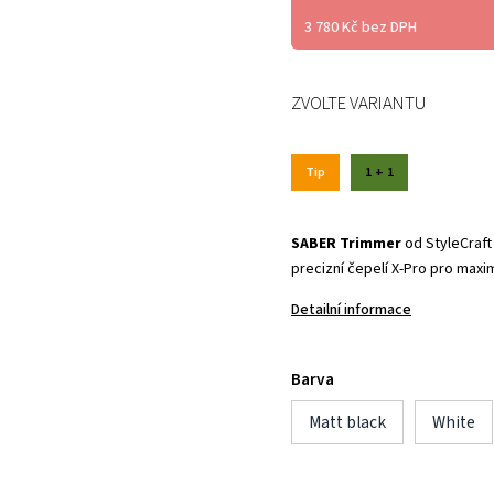
3 780 Kč bez DPH
ZVOLTE VARIANTU
Tip
1 + 1
SABER Trimmer
od StyleCraft
precizní čepelí X-Pro pro maxim
Detailní informace
Barva
Matt black
White