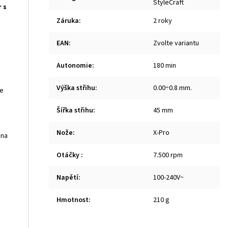
StyleCraft
 s
Záruka
:
2 roky
EAN
:
Zvolte variantu
Autonomie
:
180 min
Výška střihu
:
0.00÷0.8 mm.
ie
Šířka střihu
:
45 mm
Nože
:
X-Pro
 na
Otáčky
:
7.500 rpm
Napětí
:
100-240V~
Hmotnost
:
210 g