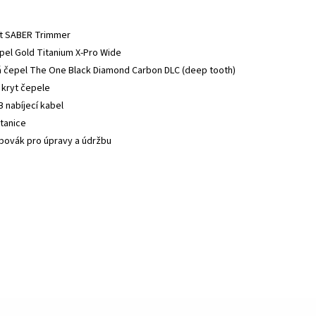
ft SABER Trimmer
pel Gold Titanium X-Pro Wide
á čepel The One Black Diamond Carbon DLC (deep tooth)
 kryt čepele
 nabíjecí kabel
stanice
ubovák pro úpravy a údržbu