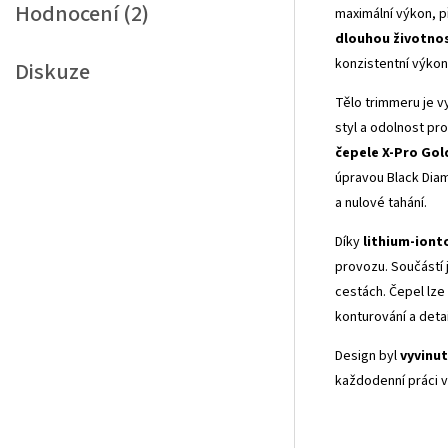
Hodnocení (2)
maximální výkon, 
dlouhou životnos
konzistentní výkon 
Diskuze
Tělo trimmeru je 
styl a odolnost pro
čepele X-Pro Gol
úpravou Black Diam
a nulové tahání.
Díky
lithium-iont
provozu. Součástí 
cestách. Čepel lz
konturování a detai
Design byl
vyvinut
každodenní práci v