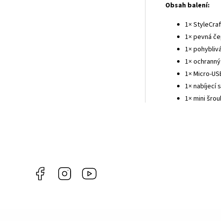
Obsah balení:
1× StyleCra
1× pevná če
1× pohybliv
1× ochranný
1× Micro-USB
1× nabíjecí 
1× mini šro
Facebook
Instagram
Gamma
Più