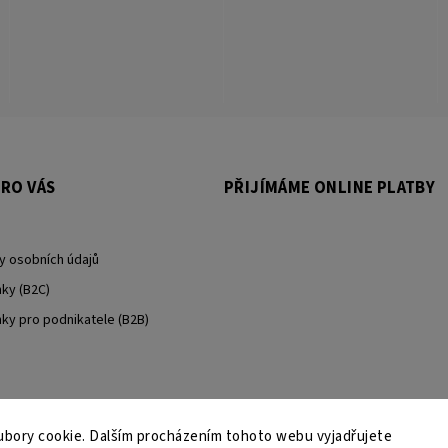
RO VÁS
PŘIJÍMÁME ONLINE PLATBY
y osobních údajů
ky (B2C)
y pro podnikatele (B2B)
bory cookie. Dalším procházením tohoto webu vyjadřujete