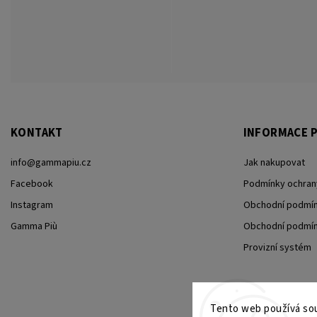
KONTAKT
INFORMACE P
info
@
gammapiu.cz
Jak nakupovat
Facebook
Podmínky ochran
Instagram
Obchodní podmín
Gamma Più
Obchodní podmínk
Provizní systém
Tento web používá sou