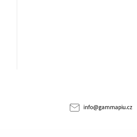
info
@
gammapiu.cz