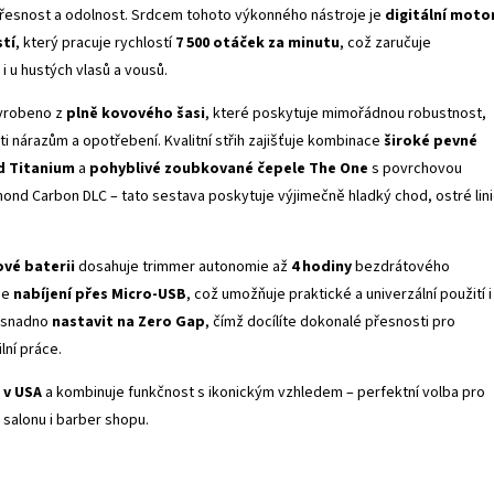
přesnost a odolnost. Srdcem tohoto výkonného nástroje je
digitální motor
tí
, který pracuje rychlostí
7 500 otáček za minutu
, což zaručuje
i u hustých vlasů a vousů.
vyrobeno z
plně kovového šasi
, které poskytuje mimořádnou robustnost,
ti nárazům a opotřebení. Kvalitní střih zajišťuje kombinace
široké pevné
d Titanium
a
pohyblivé zoubkované čepele The One
s povrchovou
ond Carbon DLC – tato sestava poskytuje výjimečně hladký chod, ostré lin
ové baterii
dosahuje trimmer autonomie až
4 hodiny
bezdrátového
je
nabíjení přes Micro-USB
, což umožňuje praktické a univerzální použití i
e snadno
nastavit na Zero Gap
, čímž docílíte dokonalé přesnosti pro
lní práce.
 v USA
a kombinuje funkčnost s ikonickým vzhledem – perfektní volba pro
 salonu i barber shopu.