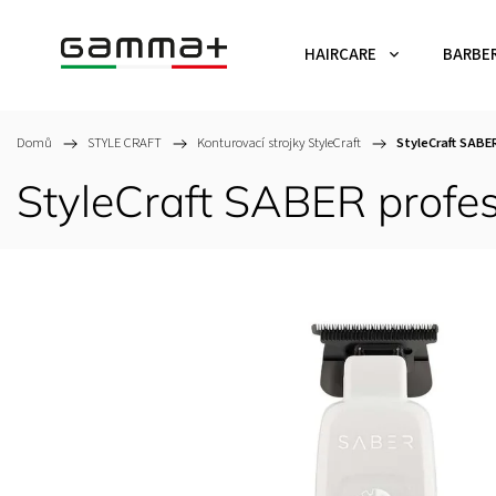
HAIRCARE
BARBE
Domů
/
STYLE CRAFT
/
Konturovací strojky StyleCraft
/
StyleCraft SABER
StyleCraft SABER profesi