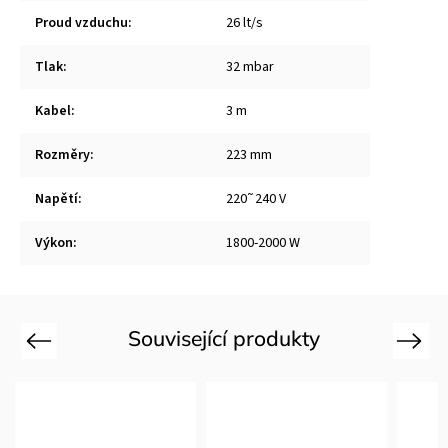
Proud vzduchu
:
26 lt/s
Tlak
:
32 mbar
Kabel
:
3 m
Rozměry
:
223 mm
Napětí
:
220˜240 V
Výkon
:
1800-2000 W
Související produkty
Previous
Next