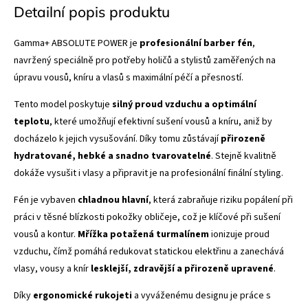
Detailní popis produktu
Gamma+ ABSOLUTE POWER je
profesionální barber fén
,
navržený speciálně pro potřeby holičů a stylistů zaměřených na
úpravu vousů, kníru a vlasů s maximální péčí a přesností.
Tento model poskytuje
silný proud vzduchu a optimální
teplotu
, které umožňují efektivní sušení vousů a kníru, aniž by
docházelo k jejich vysušování. Díky tomu zůstávají
přirozeně
hydratované, hebké a snadno tvarovatelné
. Stejně kvalitně
dokáže vysušit i vlasy a připravit je na profesionální finální styling.
Fén je vybaven
chladnou hlavní
, která zabraňuje riziku popálení při
práci v těsné blízkosti pokožky obličeje, což je klíčové při sušení
vousů a kontur.
Mřížka potažená turmalínem
ionizuje proud
vzduchu, čímž pomáhá redukovat statickou elektřinu a zanechává
vlasy, vousy a knír
lesklejší, zdravější a přirozeně upravené
.
Díky
ergonomické rukojeti
a vyváženému designu je práce s