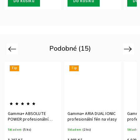
Do košíku
Do košíku
Do 
Podobné (15)
Previous
Next
Tip
Tip
Gamma+ ABSOLUTE
Gamma+ ARIA DUAL IONIC
Gamma
POWER profesionální
profesionální fén na vlasy
profes
barber fén na vlasy a
Skladem
(5 ks)
Skladem
(2 ks)
Sklade
vousy
3 207 Kč
3 993 Kč
6 020 