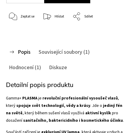
Zeptat se
Hlídat
Sdílet
Popis
Související soubory (1)
Hodnocení (1)
Diskuze
Detailní popis produktu
Gamma+
PLASMA
je
revoluční profesionální vysoušeč vlasů
,
který
spojuje svět technologií, vědy a krásy
. Jde o
jediný fén
na světě
, který během sušení vlasů využívá
aktivní kyslík
pro
dosažení
sanitačního, baktericidního i kosmetického účinku
.
Součástí zařízení je
exkluzivní UV lampa
, která aktivuje vzduch a