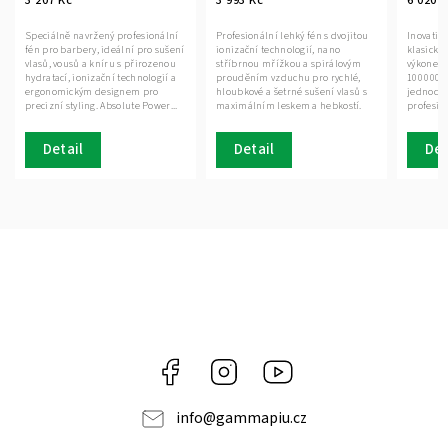
Speciálně navržený profesionální
Profesionální lehký fén s dvojitou
Inovativn
fén pro barbery, ideální pro sušení
ionizační technologií, nano
klasické
vlasů, vousů a kníru s přirozenou
stříbrnou mřížkou a spirálovým
výkonem 
hydratací, ionizační technologií a
prouděním vzduchu pro rychlé,
100 000 o
ergonomickým designem pro
hloubkové a šetrné sušení vlasů s
jednoduc
precizní styling. Absolute Power...
maximálním leskem a hebkostí.
profesio
každoden
Detail
Detail
Det
Facebook
Instagram
Gamma
Più
info
@
gammapiu.cz