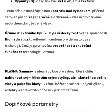
Vypnutý (O):
vlasy získávají
větší objem a texturu
Tento přístup umožňuje plnou
kontrolu nad výsledkem
, přičemž
zároveň působí
regeneračně a ochranně
– ideální pro barvené
nebo chemicky ošetřené vlasy.
Účinnost aktivního kyslíku byla vědecky testována
společností
Biomedical s.r.l.
, odborným centrem pro dermatologii a
trichologii, čímž je garantována
bezpečnost a skutečná
funkčnost
technologie Gamma+.
PLASMA Gamma+
je ideální volbou pro salony, které chtějí
nabídnout svým klientům nejen styling, ale i skutečnou péči o
vlasy a pokožku hlavy
– v rámci běžného sušení. Spojení výkonu,
estetiky a zdravotního přínosu v jednom zařízení.
Doplňkové parametry