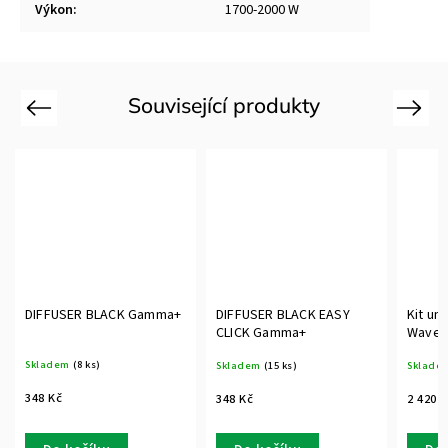
Výkon
:
1700-2000 W
Související produkty
Previous
Next
DIFFUSER BLACK Gamma+
DIFFUSER BLACK EASY
Kit un
CLICK Gamma+
Waves
Skladem
(8 ks)
Skladem
(15 ks)
Sklade
348 Kč
348 Kč
2 420 