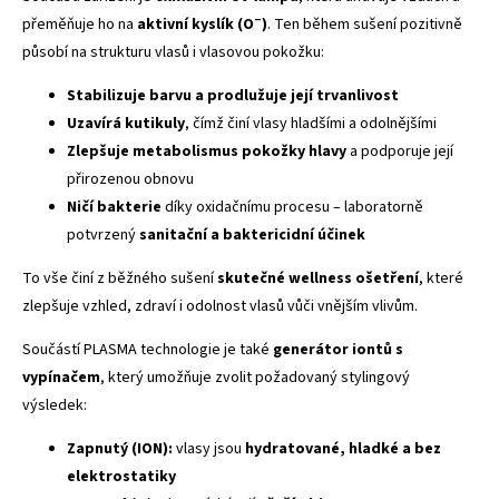
přeměňuje ho na
aktivní kyslík (O⁻)
. Ten během sušení pozitivně
působí na strukturu vlasů i vlasovou pokožku:
Stabilizuje barvu a prodlužuje její trvanlivost
Uzavírá kutikuly
, čímž činí vlasy hladšími a odolnějšími
Zlepšuje metabolismus pokožky hlavy
a podporuje její
přirozenou obnovu
Ničí bakterie
díky oxidačnímu procesu – laboratorně
potvrzený
sanitační a baktericidní účinek
To vše činí z běžného sušení
skutečné wellness ošetření
, které
zlepšuje vzhled, zdraví i odolnost vlasů vůči vnějším vlivům.
Součástí PLASMA technologie je také
generátor iontů s
vypínačem
, který umožňuje zvolit požadovaný stylingový
výsledek:
Zapnutý (ION):
vlasy jsou
hydratované, hladké a bez
elektrostatiky