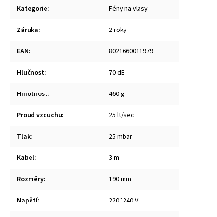
Kategorie
:
Fény na vlasy
Záruka
:
2 roky
EAN
:
8021660011979
Hlučnost
:
70 dB
Hmotnost
:
460 g
Proud vzduchu
:
25 lt/sec
Tlak
:
25 mbar
Kabel
:
3 m
Rozměry
:
190 mm
Napětí
:
220˜240 V