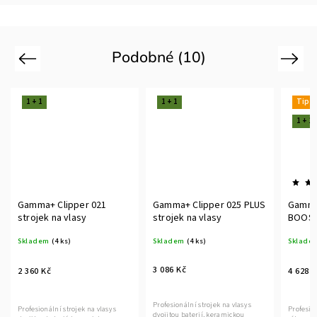
Podobné (10)
Previous
Next
1 + 1
1 + 1
Tip
1 + 1
Gamma+ Clipper 021
Gamma+ Clipper 025 PLUS
Gamma
strojek na vlasy
strojek na vlasy
BOOST
vlasy
Skladem
(4 ks)
Skladem
(4 ks)
Sklade
3 086 Kč
2 360 Kč
4 628 
Profesionální strojek na vlasy s
Profesionální strojek na vlasy s
Profesio
dvojitou baterií, keramickou