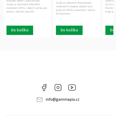
dvojitou baterií, keramickou
výkonným
hlavou a přesným 4stupňovým
hlavou a možností přesného
ot./min, 
nastavením čepele. Ideální pro
nastavení střihu. Ideální volba pro
Diamond
precizní střihy v salonech i doma.
salony i domácí použití.
kryty pr
025 Gamma+
Do košíku
Do košíku
Do 
Facebook
Instagram
Gamma
Più
info
@
gammapiu.cz