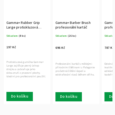
Gamma+ Rubber Grip
Gamma+ Barber Brush
Gamma
Large protiskluzová
profesionální kartáč
profes
gumička pro strojk
Skladem
(8 ks)
Skladem
(26 ks)
Sklade
197 Kč
696 Kč
787 Kč
Protiskluzová gumička Gamma+
Profesionální kartáč s měkkými
Odolná, 
Large zajišťuje pevný úchop
přírodními štětinami z Patagonie
kvalitní
strojku a zabraňuje jeho
pro šetrné čištění čepelí a
odkládán
sklouznutí z pracovní plochy.
odstraňování vlasů během střihu.
kadeřnic
Ideální pro profesionální použití.
Do košíku
Do košíku
Do 