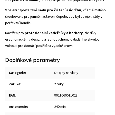
trvá pouze
150 minut
, což zajišťuje rychlou připravenost k práci.
V balení najdete také
sadu pro čištění a údržbu
, včetně malého
šroubováku pro jemné nastavení čepele, aby byl strojek vždy v
perfektní kondici.
Navržen pro
profesionální kadeřníky a barbery
, ale díky
ergonomickému designu a jednoduchému ovládání je skvělou
volbou i pro domácí použití na vysoké úrovni.
Doplňkové parametry
Kategorie
:
Strojky na vlasy
Záruka
:
2 roky
EAN
:
8021660011023
Autonomie
:
240 min