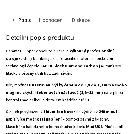
Popis
Hodnocení
Diskuze
Detailní popis produktu
Gamma+ Clipper Absolute ALPHA je
výkonný profesionální
strojek
, který kombinuje sílu rotačního motoru a špičkovou
technologii čepele
FAPER Black Diamond Carbon (45 mm)
pro
hladký a přesný střih bez zadrhávání.
Díky možnosti
nastavení výšky čepele od 0,8 do 3,3 mm
a sadě
5
magnetických hřebenových nástavců (1,5–13 mm)
máte plnou
kontrolu nad délkou a detailem každého střihu.
Strojek je vybaven
Lithium-Ion baterií
s výdrží až
240 minut
a
nabízí
více možností nabíjení
– pomocí pevné základny,
klasického kabelu nebo kompaktního kabelu
Mini USB
. Plné nabití