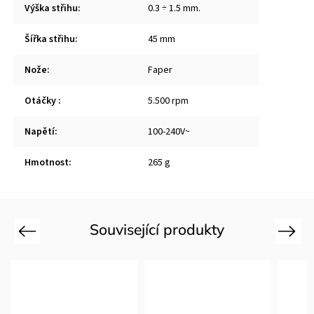
Výška střihu
:
0.3 ÷ 1.5 mm.
Šířka střihu
:
45 mm
Nože
:
Faper
Otáčky
:
5.500 rpm
Napětí
:
100-240V~
Hmotnost
:
265 g
Související produkty
Previous
Next