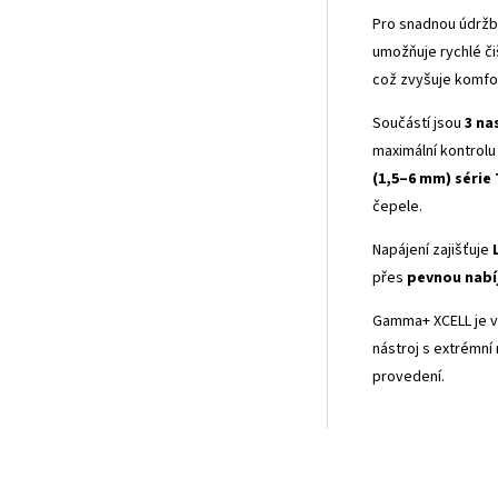
Pro snadnou údrž
umožňuje rychlé čiš
což zvyšuje komfo
Součástí jsou
3 na
maximální kontrolu
(1,5–6 mm) série
čepele.
Napájení zajišťuje
přes
pevnou nabí
Gamma+ XCELL je vr
nástroj s extrémní
provedení.