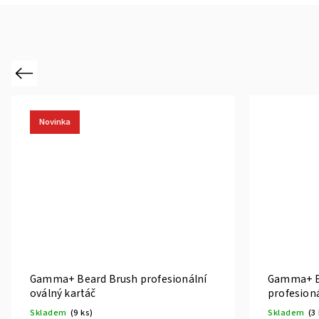
Previous
arber Mat
Gamma+ USB Port HUB Station
etická podložka
nabíjecí stanice se 3 porty
Skladem
(8 ks)