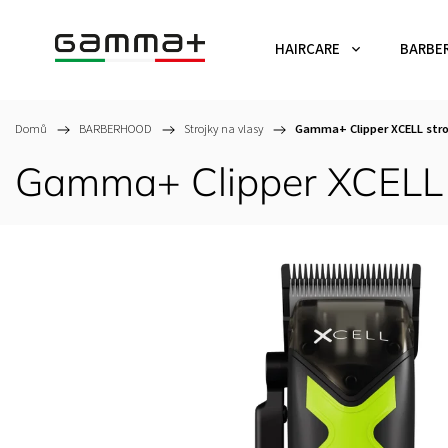
HAIRCARE
BARBE
Domů
/
BARBERHOOD
/
Strojky na vlasy
/
Gamma+ Clipper XCELL stro
Gamma+ Clipper XCELL s