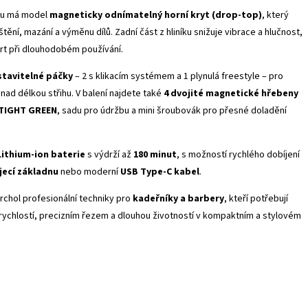
bu má model
magneticky odnímatelný horní kryt (drop-top)
, který
tění, mazání a výměnu dílů. Zadní část z hliníku snižuje vibrace a hlučnost,
rt při dlouhodobém používání.
stavitelné páčky
– 2 s klikacím systémem a 1 plynulá freestyle – pro
 nad délkou střihu. V balení najdete také
4 dvojité magnetické hřebeny
 TIGHT GREEN
, sadu pro údržbu a mini šroubovák pro přesné doladění
Lithium-ion baterie
s výdrží až
180 minut
, s možností rychlého dobíjení
jecí základnu
nebo moderní
USB Type-C kabel
.
chol profesionální techniky pro
kadeřníky a barbery
, kteří potřebují
 rychlostí, precizním řezem a dlouhou životností v kompaktním a stylovém