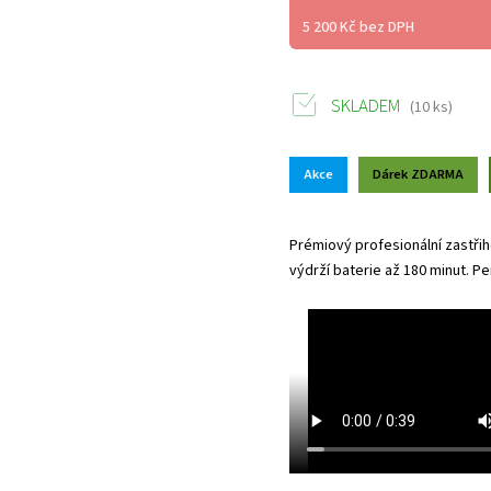
5 200 Kč bez DPH
SKLADEM
(10 ks)
Akce
Dárek ZDARMA
Prémiový profesionální zastři
výdrží baterie až 180 minut. Per