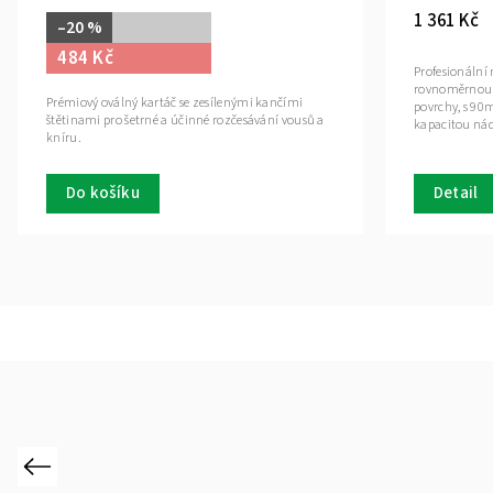
1 513 Kč
podložka s prostorem pro
Profesionální USB hub se třemi porty pro rychlé
teplu, vlhkosti i
nabíjení až tří zařízení současně, ideální pro
ržení pořádku a ochranu
kadeřnické a barber stanice s omezeným přístup
k zásuvkám.
Do košíku
Previous