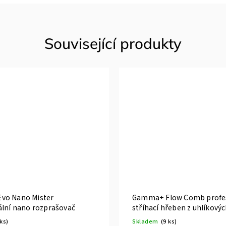
Související produkty
Gamma+ Backpack profesionální
Gamm
batoh
napá
Skladem
(13 ks)
Skla