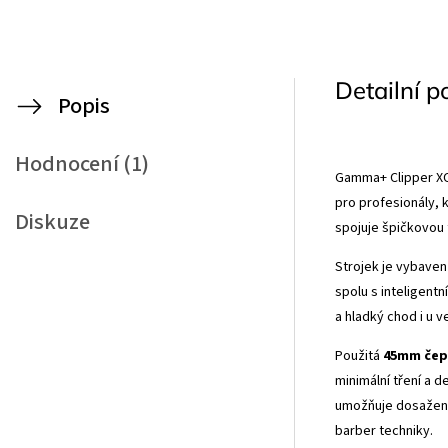
Detailní p
Popis
Hodnocení (1)
Gamma+ Clipper XC
pro profesionály, 
Diskuze
spojuje špičkovou 
Strojek je vybave
spolu s inteligen
a hladký chod i u v
Použitá
45mm čep
minimální tření a 
umožňuje dosažení 
barber techniky.