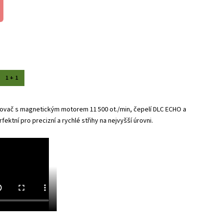
1 + 1
hovač s magnetickým motorem 11 500 ot./min, čepelí DLC ECHO a
fektní pro precizní a rychlé střihy na nejvyšší úrovni.