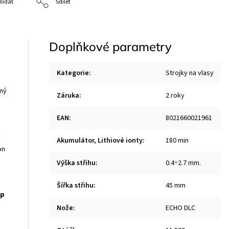
lídat
Sdílet
Doplňkové parametry
Kategorie
:
Strojky na vlasy
ený
Záruka
:
2 roky
EAN
:
8021660021961
ý
Akumulátor, Lithiové ionty
:
180 min
on
Výška střihu
:
0.4÷2.7 mm.
Šířka střihu
:
45 mm
ap
Nože
:
ECHO DLC