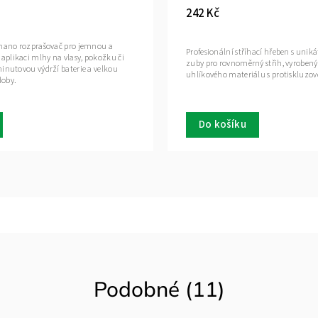
1 18
–20 %
3 605 Kč
Prakti
připoj
Odolný a praktický batoh Gamma+ pro bezpečné
Gamma
em
uložení a přepravu kompletního barber a
pracov
kadeřnického vybavení, včetně elektrických strojků
kabelo
a příslušenství.
Do košíku
D
Podobné (11)