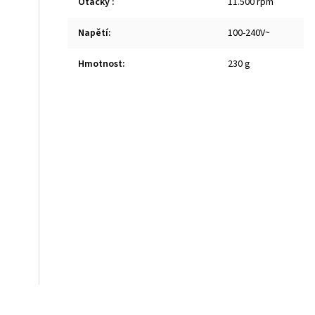
Otáčky
:
11.500 rpm
Napětí
:
100-240V~
Hmotnost
:
230 g