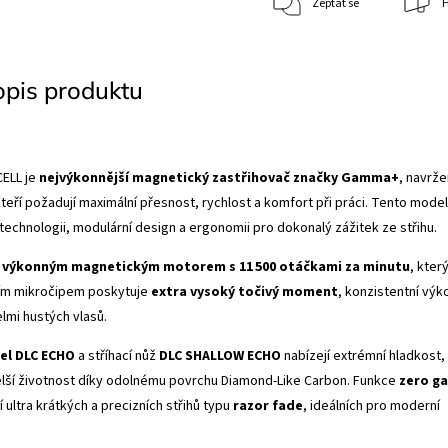
Zeptat se
H
opis produktu
ELL je
nejvýkonnější magnetický zastřihovač značky Gamma+
, navrž
kteří požadují maximální přesnost, rychlost a komfort při práci. Tento model
technologii, modulární design a ergonomii pro dokonalý zážitek ze střihu.
n
výkonným magnetickým motorem s 11 500 otáčkami za minutu
, kter
tním mikročipem poskytuje
extra vysoký točivý moment
, konzistentní výk
elmi hustých vlasů.
el DLC ECHO
a stříhací nůž
DLC SHALLOW ECHO
nabízejí extrémní hladkost,
delší životnost díky odolnému povrchu Diamond-Like Carbon. Funkce
zero g
ultra krátkých a precizních střihů typu
razor fade
, ideálních pro moderní