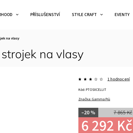
RHOOD
PŘÍSLUŠENSTVÍ
STYLE CRAFT
EVENTY
jek na vlasy
trojek na vlasy
1 hodnocení
Kód:
PTOSXCELLIT
Značka:
Gamma Più
–20 %
7 865 Kč
6 292 Kč