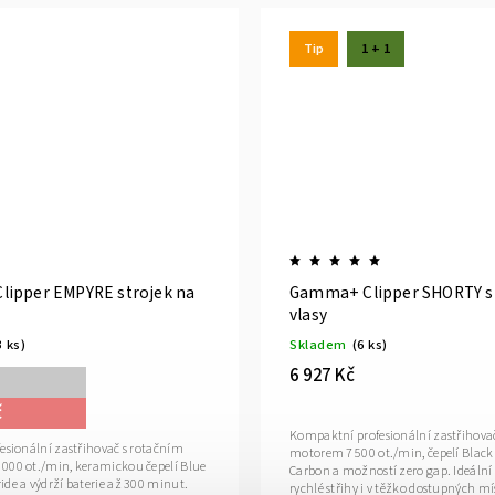
1 + 1
ED UP
Gamma+ Clipper ALPHA UP strojek na
vlasy
Skladem
(9 ks)
3 751 Kč
m výkonem,
Modulární profesionální strojek Gamma+ Alpha Up
a čepelí DLC
s rotačním motorem, technologií Upgrade
 precizní střih v
Performance a titanovou čepelí pro maximální
llHD mobile
výkon a přesný střih. AlphaUP_Desk