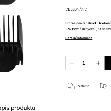
OBJEDNÁNO
Profesionální náhradní hřebe
026. Pevné uchycení „na pasován
Detailní informace
Zeptat se
H
opis produktu