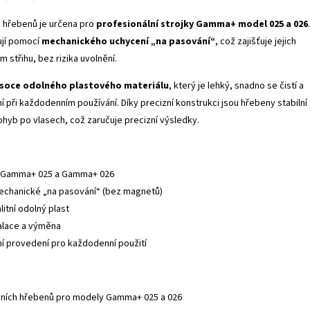
a hřebenů je určena pro
profesionální strojky Gamma+ model 025 a 026
.
ují pomocí
mechanického uchycení „na pasování“
, což zajišťuje jejich
 střihu, bez rizika uvolnění.
soce odolného plastového materiálu
, který je lehký, snadno se čistí a
 při každodenním používání. Díky precizní konstrukci jsou hřebeny stabilní 
ohyb po vlasech, což zaručuje precizní výsledky.
: Gamma+ 025 a Gamma+ 026
echanické „na pasování“ (bez magnetů)
litní odolný plast
alace a výměna
ní provedení pro každodenní použití
ních hřebenů pro modely Gamma+ 025 a 026