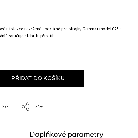
nové nástavce navržené speciálně pro strojky Gamma+ model 025 a
í“ zaručuje stabilitu při střihu.
PŘIDAT DO KOŠÍKU
lídat
Sdílet
Doplňkové parametry