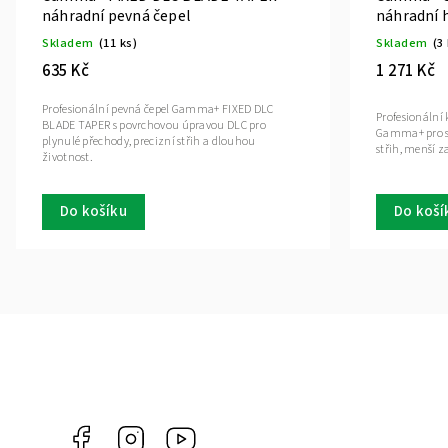
náhradní pevná čepel
náhradní h
Skladem
(11 ks)
Skladem
(3
635 Kč
1 271 Kč
Profesionální pevná čepel Gamma+ FIXED DLC
Profesionální
BLADE TAPER s povrchovou úpravou DLC pro
Gamma+ pro str
plynulé přechody, precizní střih a dlouhou
střih, menší z
životnost.
Do košíku
Do koší
Facebook
Instagram
Gamma