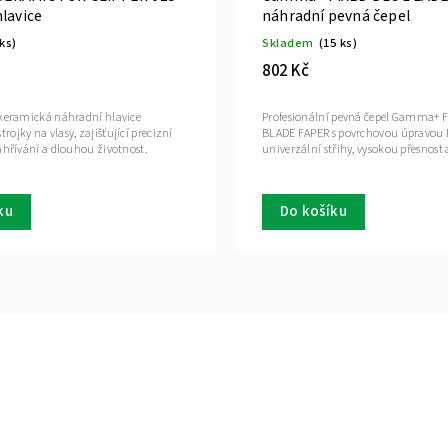
lavice
náhradní pevná čepel
 ks)
Skladem
(15 ks)
802 Kč
 keramická náhradní hlavice
Profesionální pevná čepel Gamma+ 
ojky na vlasy, zajišťující precizní
BLADE FAPER s povrchovou úpravou 
ahřívání a dlouhou životnost.
univerzální střihy, vysokou přesnost
ku
Do košíku