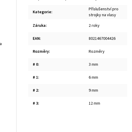
Příslušenství pro
Kategorie
:
strojky na vlasy
Záruka
:
2 roky
EAN
:
8021467004426
a
Rozměry
:
Rozměry
# 0
:
3 mm
# 1
:
6 mm
# 2
:
9 mm
# 3
:
12 mm