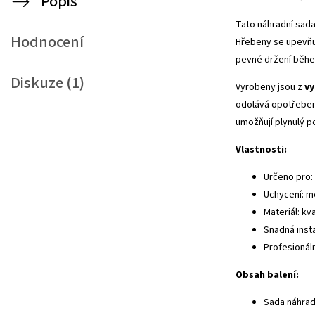
Popis
Tato náhradní sad
Hodnocení
Hřebeny se upevň
pevné držení během
Diskuze (1)
Vyrobeny jsou z
vy
odolává opotřebení
umožňují plynulý p
Vlastnosti:
Určeno pro
Uchycení: m
Materiál: kva
Snadná inst
Profesionál
Obsah balení:
Sada náhrad