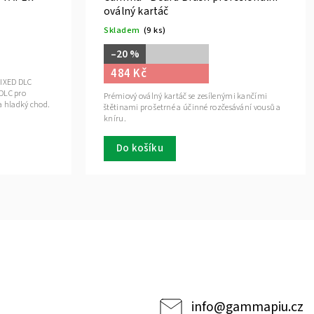
oválný kartáč
Skladem
(9 ks)
–20 %
484 Kč
FIXED DLC
DLC pro
Prémiový oválný kartáč se zesílenými kančími
 a hladký chod.
štětinami pro šetrné a účinné rozčesávání vousů a
kníru.
Do košíku
info
@
gammapiu.cz