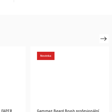
Next
Novinka
 FAPER
Gamma+ Beard Brush profesionální