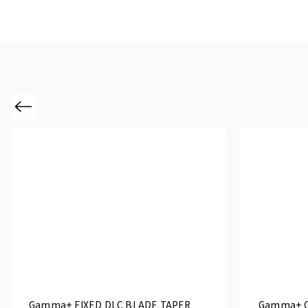
Previous
Gamma+ FIXED DLC BLADE TAPER
Gamma+ C