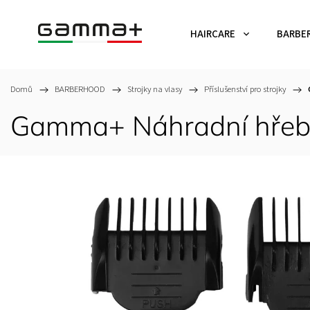
HAIRCARE
BARBE
Domů
/
BARBERHOOD
/
Strojky na vlasy
/
Příslušenství pro strojky
/
Gamma+ Náhradní hřebe