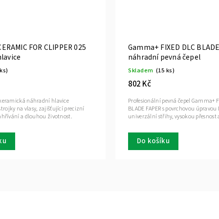
ERAMIC FOR CLIPPER 025
Gamma+ FIXED DLC BLADE
lavice
náhradní pevná čepel
 ks)
Skladem
(15 ks)
802 Kč
 keramická náhradní hlavice
Profesionální pevná čepel Gamma+ 
ojky na vlasy, zajišťující precizní
BLADE FAPER s povrchovou úpravou 
ahřívání a dlouhou životnost.
univerzální střihy, vysokou přesnost
ku
Do košíku