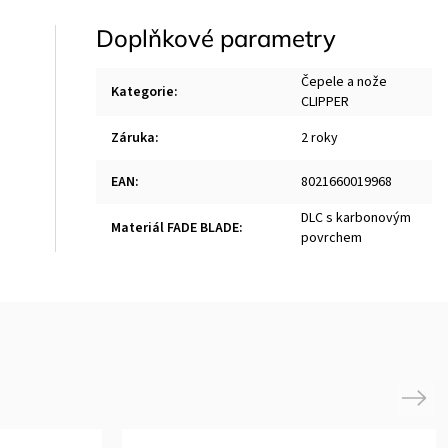
Doplňkové parametry
Čepele a nože
Kategorie
:
CLIPPER
Záruka
:
2 roky
EAN
:
8021660019968
DLC s karbonovým
Materiál FADE BLADE
:
povrchem
Next