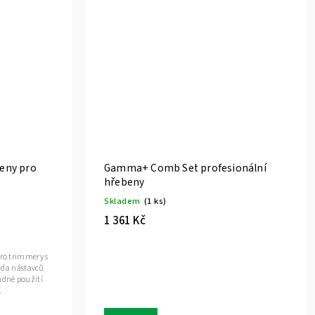
eny pro
Gamma+ Comb Set profesionální
hřebeny
Skladem
(1 ks)
1 361 Kč
ro trimmery s
sada nástavců
adné použití
.