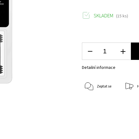
SKLADEM
(15 ks)
Detailní informace
Zeptat se
H