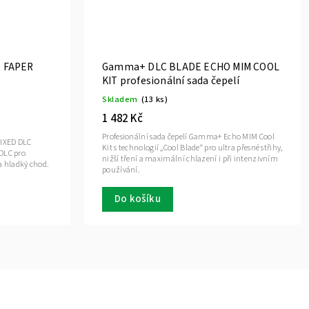
 FAPER
Gamma+ DLC BLADE ECHO MIM COOL
KIT profesionální sada čepelí
Skladem
(13 ks)
1 482 Kč
Profesionální sada čepelí Gamma+ Echo MIM Cool
FIXED DLC
Kit s technologií „Cool Blade“ pro ultra přesné střihy,
DLC pro
nižší tření a maximální chlazení i při intenzivním
 a hladký chod.
používání.
Do košíku