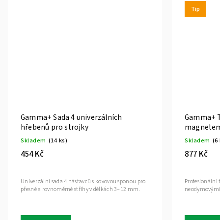
Tip
Gamma+ Sada 4 univerzálních
Gamma+ Ti
hřebenů pro strojky
magnete
Skladem
(14 ks)
Skladem
(6
454 Kč
877 Kč
Univerzální sada 4 nástavců s kovovou sponou pro
Profesionální 
přesné a rovnoměrné střihy v délkách 3–12 mm.
neodymovými m