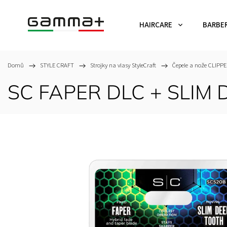
HAIRCARE
BARBE
Domů
/
STYLE CRAFT
/
Strojky na vlasy StyleCraft
/
Čepele a nože CLIPP
SC FAPER DLC + SLIM 