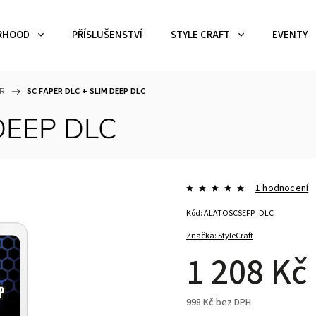
RHOOD
PŘÍSLUŠENSTVÍ
STYLE CRAFT
EVENTY
ER
/
SC FAPER DLC + SLIM DEEP DLC
DEEP DLC
1 hodnocení
Kód:
ALATOSCSEFP_DLC
Značka:
StyleCraft
1 208 Kč
998 Kč bez DPH