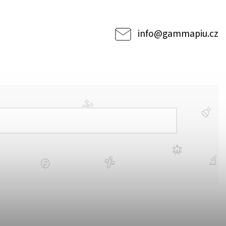
info
@
gammapiu.cz