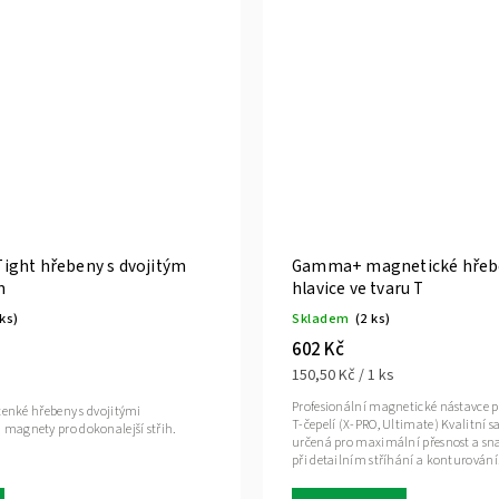
ght hřebeny s dvojitým
Gamma+ magnetické hřeb
m
hlavice ve tvaru T
 ks)
Skladem
(2 ks)
602 Kč
150,50 Kč / 1 ks
Profesionální magnetické nástavce p
tenké hřebeny s dvojitými
T-čepelí (X-PRO, Ultimate) Kvalitní 
agnety pro dokonalejší střih.
určená pro maximální přesnost a sn
při detailním stříhání a konturování