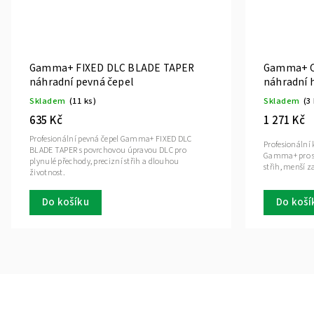
Gamma+ FIXED DLC BLADE TAPER
Gamma+ C
náhradní pevná čepel
náhradní h
Skladem
(11 ks)
Skladem
(3
635 Kč
1 271 Kč
Profesionální pevná čepel Gamma+ FIXED DLC
Profesionální
BLADE TAPER s povrchovou úpravou DLC pro
Gamma+ pro str
plynulé přechody, precizní střih a dlouhou
střih, menší z
životnost.
Do košíku
Do koší